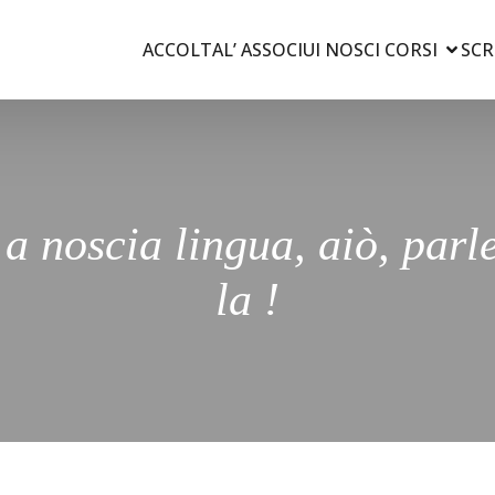
ACCOLTA
L’ ASSOCIU
I NOSCI CORSI
SCR
a noscia lingua, aiò, par
la !