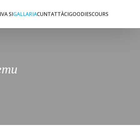
IVA SI
GALLARIA
CUNTATTÀCI
GOODIES
COURS
lemu