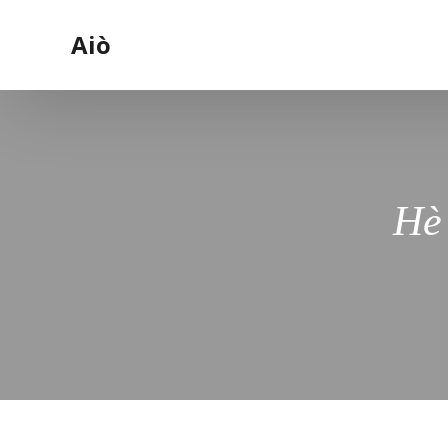
Aiò
Hè 